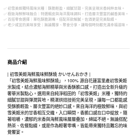
✅ 初雪美姬獨特風味米種｜酥脆輕盈，細膩甘甜，完美呈現米香純粹本味。
✅ 極致海鮮鮮味融合｜特選蝦皮與海洋風味調料，打造層次豐富的鹹香美味。
✅ 百搭零食選擇｜單吃酥脆涮嘴，搭配茶飲解膩，佐酒更是完美點綴。
✅ 老少咸宜的美味享受｜無論獨享、聚會分享，讓每個時刻都充滿幸福滋味。
商品介紹
| 初雪美姬海鮮風味鮮酥燒 かいせんおかき |
「初雪美姬海鮮風味鮮酥燒」，100% 源自花蓮富里產初雪美姬
米製成，結合濃郁海鮮精華與米香酥脆口感，打造出全新升級的
奢華米製點心。選用來自純淨稻田的「初雪美姬」米種，獨特的
細膩甘甜與彈潤質地，精湛烘焙技術完美呈現，讓每一口都能感
受酥脆輕盈、層次豐富的絕妙口感。來自海洋的極致鮮味，與初
雪美姬米的甘香相互交織，入口瞬間，香脆口感在口中綻放，隨
著咀嚼，濃郁的米香與海鮮風味層層疊加，綿延不絕。無論搭配
熱茶、佐餐點綴，或是作為輕奢零嘴，皆能帶來獨特且難忘的味
覺饗宴。