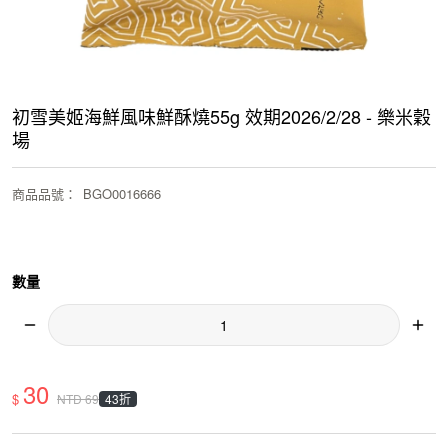
初雪美姬海鮮風味鮮酥燒55g 效期2026/2/28 - 樂米穀
場
商品品號
：
BGO0016666
數量
30
$
43折
NTD
69